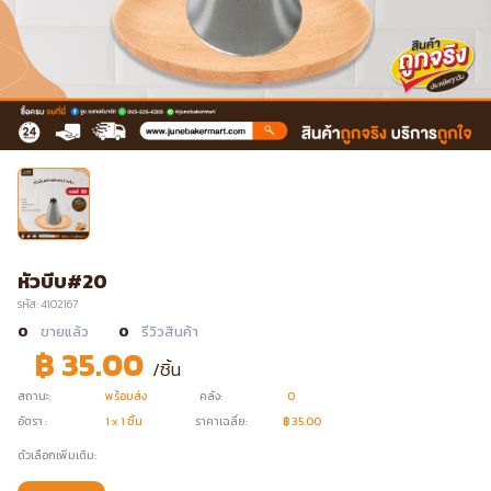
หัวบีบ#20
รหัส: 4102167
0
ขายแล้ว
0
รีวิวสินค้า
฿ 35.00
/ชิ้น
สถานะ:
พร้อมส่ง
คลัง:
0
อัตรา :
1 x 1 ชิ้น
ราคาเฉลี่ย:
฿ 35.00
ตัวเลือกเพิ่มเติม: