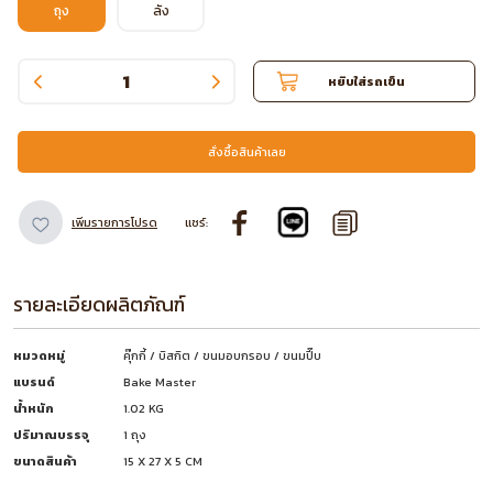
ถุง
ลัง
หยิบใส่รถเข็น
สั่งซื้อสินค้าเลย
เพิ่มรายการโปรด
แชร์:
รายละเอียดผลิตภัณฑ์
หมวดหมู่
คุ๊กกี้ / บิสกิต / ขนมอบกรอบ / ขนมปี๊บ
แบรนด์
Bake Master
น้ำหนัก
1.02 KG
ปริมาณบรรจุ
1 ถุง
ขนาดสินค้า
15 X 27 X 5 CM