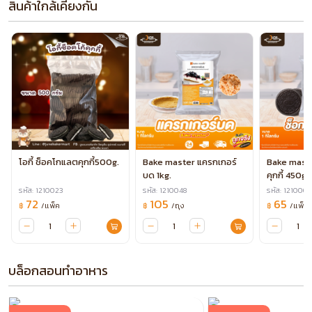
สินค้าใกล้เคียงกัน
โอกี้ ช็อคโกแลตคุกกี้500g.
Bake master แครกเกอร์
Bake mast
บด 1kg.
คุกกี้ 450g.
รหัส: 1210023
รหัส: 1210048
รหัส: 1210003
72
105
65
/แพ็ค
/ถุง
/แพ็ค
฿
฿
฿
บล็อกสอนทำอาหาร