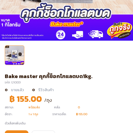
Bake master คุกกี้ช็อกโกแลตบด1kg.
รหัส: 1210001
0
ขายแล้ว
0
รีวิวสินค้า
฿ 155.00
/ถุง
สถานะ:
พร้อมส่ง
คลัง:
0
อัตรา :
1 x 1 ถุง
ราคาเฉลี่ย:
฿ 155.00
ตัวเลือกเพิ่มเติม: