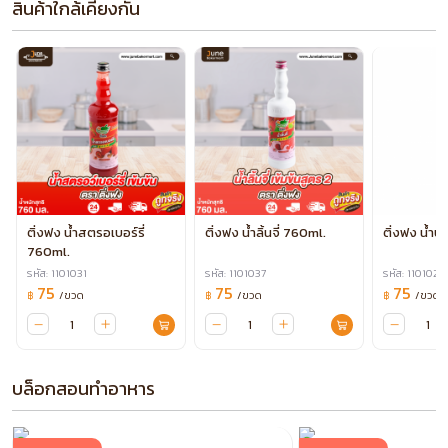
สินค้าใกล้เคียงกัน
ติ่งฟง น้ำสตรอเบอร์รี่
ติ่งฟง น้ำลิ้นจี่ 760ml.
ติ่งฟง น้ำ
760ml.
รหัส: 1101031
รหัส: 1101037
รหัส: 1101029
75
75
75
/ขวด
/ขวด
/ขวด
฿
฿
฿
บล็อกสอนทำอาหาร