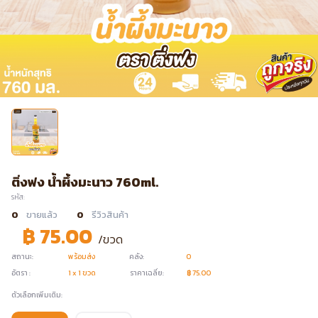
ติ่งฟง น้ำผึ้งมะนาว 760ml.
รหัส:
0
ขายแล้ว
0
รีวิวสินค้า
฿ 75.00
/ขวด
สถานะ:
พร้อมส่ง
คลัง:
0
อัตรา :
1 x 1 ขวด
ราคาเฉลี่ย:
฿ 75.00
ตัวเลือกเพิ่มเติม: