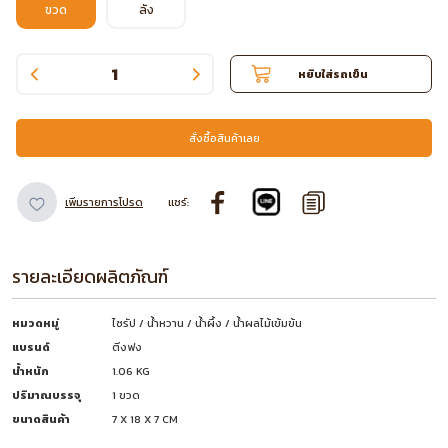
ขวด
ลัง
หยิบใส่รถเข็น
สั่งซื้อสินค้าเลย
เพิ่มรายการโปรด
แชร์:
รายละเอียดผลิตภัณฑ์
หมวดหมู่
ไซรัป / น้ำหวาน / น้ำผึ้ง / น้ำผลไม้เข้มข้น
แบรนด์
ติ่งฟง
น้ำหนัก
1.06 KG
ปริมาณบรรจุ
1 ขวด
ขนาดสินค้า
7 X 18 X 7 CM