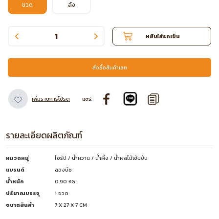
ขวด
ลัง
หยิบใส่รถเข็น
สั่งซื้อสินค้าเลย
เพิ่มรายการโปรด
แชร์:
รายละเอียดผลิตภัณฑ์
หมวดหมู่
ไซรัป / น้ำหวาน / น้ำผึ้ง / น้ำผลไม้เข้มข้น
แบรนด์
ลองบีช
น้ำหนัก
0.90 KG
ปริมาณบรรจุ
1 ขวด
ขนาดสินค้า
7 X 27 X 7 CM