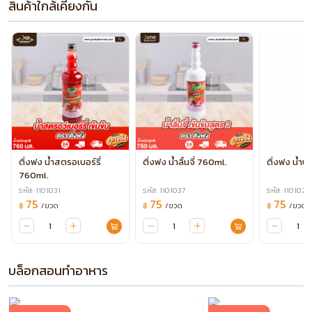
สินค้าใกล้เคียงกัน
ติ่งฟง น้ำสตรอเบอร์รี่
ติ่งฟง น้ำลิ้นจี่ 760ml.
ติ่งฟง น้ำ
760ml.
รหัส: 1101031
รหัส: 1101037
รหัส: 1101029
75
75
75
/ขวด
/ขวด
/ขวด
฿
฿
฿
บล็อกสอนทำอาหาร